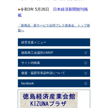
●
令和3年 5月26日
日本経済新聞朝刊掲
載
「新商品・新サービス合同プレス発表会」トップ画
面へ
経営支援メニュー
徳島商工会議所のMAP
サイト内検索
後援・協賛等承認申請について
facebook