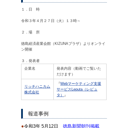
１．日 時
令和３年４月２７日（火）１３時～
２．場 所
徳島経済産業会館（KIZUNAプラザ）よりオンライ
ン開催
３．発表者
企業名
発表内容（動画でご覧いた
だけます）
『
Webマーケティング支援
リッチハニカム
サービスLeputa（レピュ
株式会社
タ）
』
報道事例
●
令和3年 5月12日
徳島新聞朝刊掲載