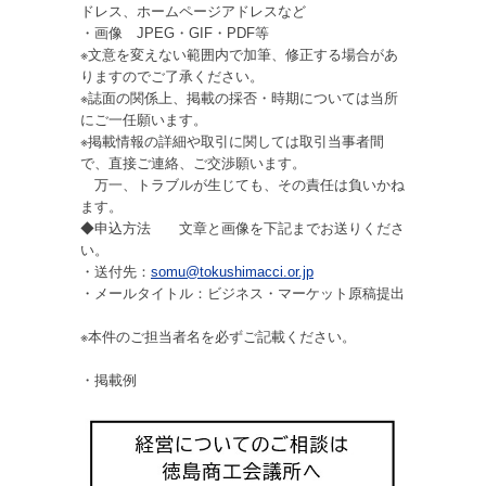
ドレス、ホームページアドレスなど
・画像 JPEG・GIF・PDF等
※文意を変えない範囲内で加筆、修正する場合があ
りますのでご了承ください。
※誌面の関係上、掲載の採否・時期については当所
にご一任願います。
※掲載情報の詳細や取引に関しては取引当事者間
で、直接ご連絡、ご交渉願います。
万一、トラブルが生じても、その責任は負いかね
ます。
◆申込方法 文章と画像を下記までお送りくださ
い。
・送付先：
somu@tokushimacci.or.jp
・メールタイトル：ビジネス・マーケット原稿提出
※本件のご担当者名を必ずご記載ください。
・掲載例