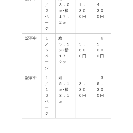
／
３．０
１，
４，
２
㎝×横
３０
３０
ペ
１７．
０円
０円
ー
２㎝
ジ
記事中
１
縦
６
／
５．１
５，
１，
５
㎝×横
６０
６０
ペ
１７．
０円
０円
ー
２㎝
ジ
記事中
１
縦
３
／
５．１
３，
６，
１
㎝×横
３０
３０
０
８．１
０円
０円
ペ
㎝
ー
ジ