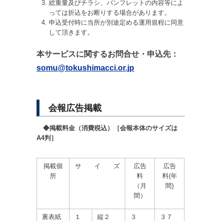
総重量及びチラシ、パンフレットの内容等によ
っては折込をお断りする場合があります。
申込受付時に当所が別途定める運用規程に同意
して頂きます。
本サービスに関するお問合せ・申込先：
somu@tokushimacci.or.jp
会報広告掲載
◆掲載料金（消費税込）［会報本体のサイズは
A4判］
掲載個
サ イ ズ
広告
広告
所
料
料(年
（月
間)
間）
裏表紙
１
縦２
３
３７