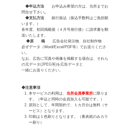
◆申込方法
お申込み希望の方は、当所までお
問合せ下さい
。
◆支払方法
銀行振込（振込手数料はご負担願
います。）
各年度、初回掲載後（４月号発行後）に請求書を郵
送いたします。
◆原 稿
広告会社発注物、自社制作物
必ずデータ（Word/Excel/PDF等）でお送りくださ
い。
なお、広告に写真や画像を掲載する場合は、それら
の元データ(JPEG等)を広告データと
一緒にお送りください。
◆注意事項
本サービスの利用は、
当所会員事業所
に限りま
す。（申込と同時の会員加入も可能です。）
原則として、年間契約で、１カ月分は無料（サ
ービス）となります。
印刷は１色刷りとなります。（裏表紙のみカラ
ー刷り）