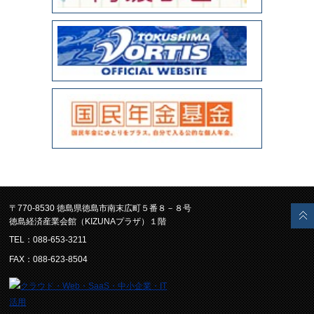
〒770-8530 徳島県徳島市南末広町５番８－８号
徳島経済産業会館（KIZUNAプラザ）１階
TEL：088-653-3211
FAX：088-623-8504