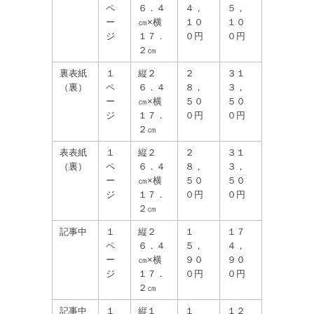
ペ
６．４
４，
５，
ー
㎝×横
１０
１０
ジ
１７．
０円
０円
２㎝
裏表紙
１
縦２
２
３１
（裏）
ペ
６．４
８，
３，
ー
㎝×横
５０
５０
ジ
１７．
０円
０円
２㎝
表表紙
１
縦２
２
３１
（裏）
ペ
６．４
８，
３，
ー
㎝×横
５０
５０
ジ
１７．
０円
０円
２㎝
記事中
１
縦２
１
１７
ペ
６．４
５，
４，
ー
㎝×横
９０
９０
ジ
１７．
０円
０円
２㎝
記事中
１
縦１
１
１２