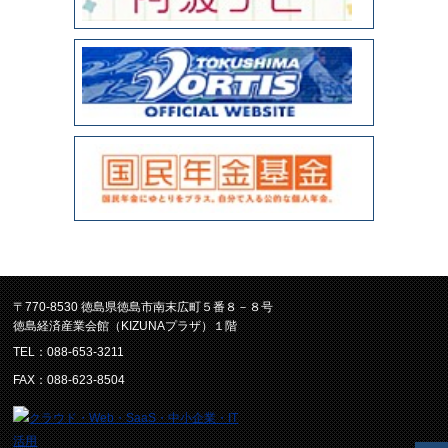
〒770-8530 徳島県徳島市南末広町５番８－８号
徳島経済産業会館（KIZUNAプラザ）１階
TEL：088-653-3211
FAX：088-623-8504