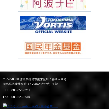
〒770-8530 徳島県徳島市南末広町５番８－８号
徳島経済産業会館（KIZUNAプラザ）１階
TEL：088-653-3211
FAX：088-623-8504