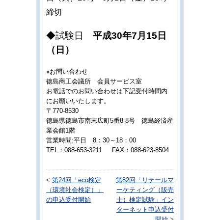
締切
◆試験日
平成30年7月15日
（日）
※お問い合わせ
徳島商工会議所 会員サービス室
お電話でのお問い合わせは下記受付時間内
にお願いいたします。
〒770-8530
徳島県徳島市南末広町5番8-8号 徳島経済産
業会館1階
営業時間:平日 8：30～18：00
TEL：088-653-3211 FAX：088-623-8504
<
第24回「eco検定
第82回「リテールマ
（環境社会検定）」
ーケティング（販売
の申込受付開始
士）検定試験」イン
ターネット申込受付
開始
>