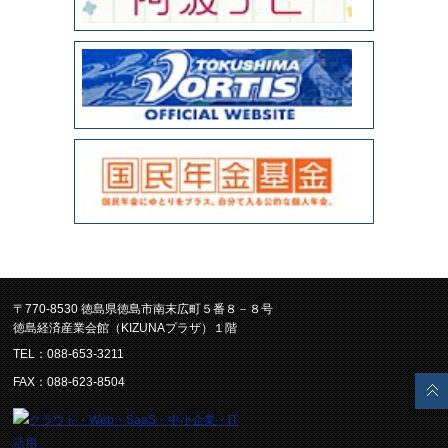
〒770-8530 徳島県徳島市南末広町５番８－８号
徳島経済産業会館（KIZUNAプラザ）１階
TEL：088-653-3211
FAX：088-623-8504