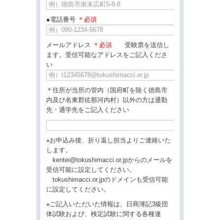
●電話番号
＊必須
メールアドレス
＊必須
受験票を送信し
ます。受信可能なアドレスをご記入くださ
い
＊住所が当所の管内（国府町を除く徳島市
内及び名東郡佐那河内村）以外の方は通勤
先・通学先をご記入ください
※お申込み後、折り返し担当よりご連絡いた
します。
kentei@tokushimacci.or.jpからのメールを
受信可能に設定してください。
tokushimacci.or.jpのドメインも受信可能
に設定してください。
※ご記入いただいた情報は、日商簿記3級団
体試験および、検定試験に関する各種連