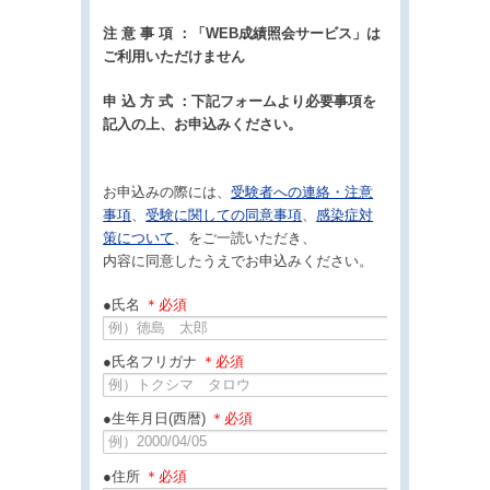
注 意 事 項 ：「WEB成績照会サービス」は
ご利用いただけません
申 込 方 式 ：下記フォームより必要事項を
記入の上、お申込みください。
お申込みの際には、
受験者への連絡・注意
事項
、
受験に関しての同意事項
、
感染症対
策について
、をご一読いただき、
内容に同意したうえでお申込みください。
●氏名
＊必須
●氏名フリガナ
＊必須
●生年月日(西暦)
＊必須
●住所
＊必須