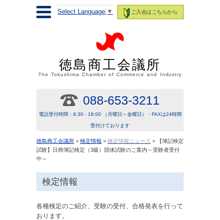
Select Language
▼
ご入会はこちらから
徳島商工会議所
The Tokushima Chamber of Commerce and Industry
088-653-3211
電話受付時間：8:30 - 18:00 （月曜日～金曜日）・FAXは24時間
受付けております
徳島商工会議所
>
検定情報
>
検定情報ニュース
> 【簿記検定
試験】日商簿記検定（3級）団体試験のご案内～受験者受付
中～
検定情報
各種検定のご紹介、受験の受付、合格発表を行って
おります。