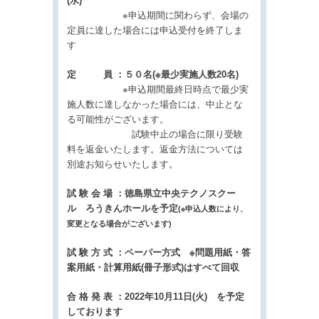
(水)
※申込期間に関わらず、会場の
定員に達した場合には申込受付を終了しま
す
定
員 ：５０名(※最少実施人数20名)
※申込期間最終日時点で最少実
施人数に達しなかった場合には、中止とな
る可能性がございます。
試験中止の場合に限り受験
料を返金いたします。返金方法については
別途お知らせいたします。
試 験 会 場 ：徳島県立中央テクノスクー
ル ろうきんホールを予定
(※申込人数により、
変更となる場合がございます)
試 験 方 式 ：ペーパー方式 ※問題用紙・答
案用紙・計算用紙(冊子形式)はすべて回収
合 格 発 表 ：2022年10月11日(火) を予定
しております