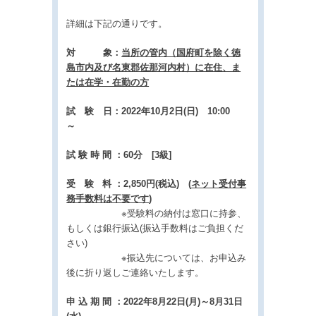
詳細は下記の通りです。
対 象：
当所の管内（国府町を除く徳
島市内及び名東郡佐那河内村）に在住、ま
たは在学・在勤の方
試 験 日：2022年10月2日(日) 10:00
～
試 験 時 間 ：60分 [3級]
受 験 料 ：2,850円(税込) (
ネット受付事
務手数料は不要です
)
※受験料の納付は窓口に持参、
もしくは銀行振込(振込手数料はご負担くだ
さい)
※振込先については、お申込み
後に折り返しご連絡いたします。
申 込 期 間 ：2022年8月22日(月)～8月31日