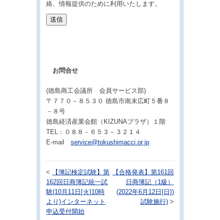
絡、情報提供のために利用いたします。
お問合せ
(徳島商工会議所 会員サービス部)
〒７７０－８５３０ 徳島市南末広町５番８
－８号
徳島経済産業会館（KIZUNAプラザ）１階
TEL：０８８－６５３－３２１４
E-mail
service@tokushimacci.or.jp
<
【簿記検定試験】第
【合格発表】第161回
162回日商簿記統一試
日商簿記（1級）
験(10月11日[火]10時
(2022年6月12日[日])
より)インターネット
試験施行)
>
申込受付開始