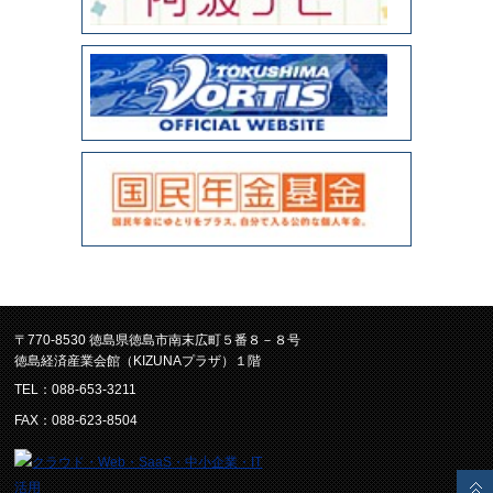
〒770-8530 徳島県徳島市南末広町５番８－８号
徳島経済産業会館（KIZUNAプラザ）１階
TEL：088-653-3211
FAX：088-623-8504