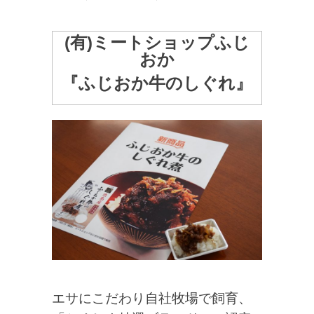
(有)ミートショップふじ
おか
『ふじおか牛のしぐれ』
エサにこだわり自社牧場で飼育、