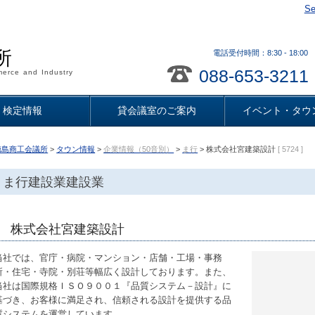
Se
所
電話受付時間：8:30 - 18
088-653-3211
erce and Industry
検定情報
貸会議室のご案内
イベント・タウ
徳島商工会議所
>
タウン情報
>
企業情報（50音別）
>
ま行
> 株式会社宮建築設計
[ 5724 ]
ま行建設業建設業
株式会社宮建築設計
当社では、官庁・病院・マンション・店舗・工場・事務
所・住宅・寺院・別荘等幅広く設計しております。また、
当社は国際規格ＩＳＯ９００１『品質システム－設計』に
基づき、お客様に満足され、信頼される設計を提供する品
質システムを運営しています。