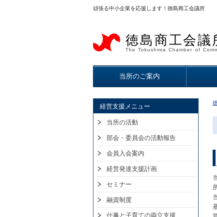
頑張る中小企業を応援します！徳島商工会議所
徳島商工会議
The Tokushima Chamber of Comm
当所のご案内
経営支援メニュー
当所の活動
部会・委員会の活動報告
会員入会案内
経営発達支援計画
セミナー
融資制度
仕事と子育ての両立支援