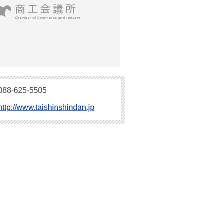
088-625-5505
http://www.taishinshindan.jp