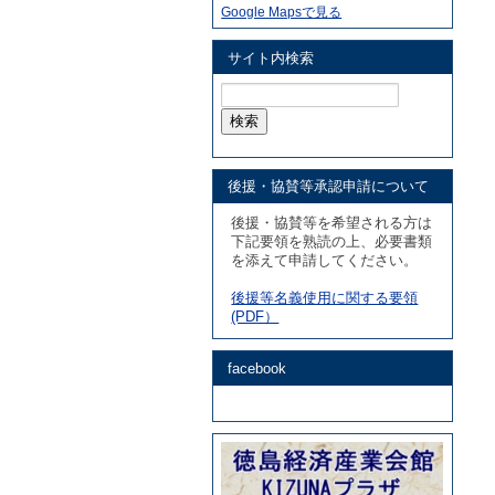
Google Mapsで見る
サイト内検索
検
索:
後援・協賛等承認申請について
後援・協賛等を希望される方は
下記要領を熟読の上、必要書類
を添えて申請してください。
後援等名義使用に関する要領
(PDF）
facebook