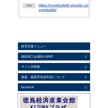
https://yurieballeth.wixsite.com/harada-
WEB
yurieballet
経営支援メニュー
徳島商工会議所のMAP
サイト内検索
後援・協賛等承認申請について
facebook