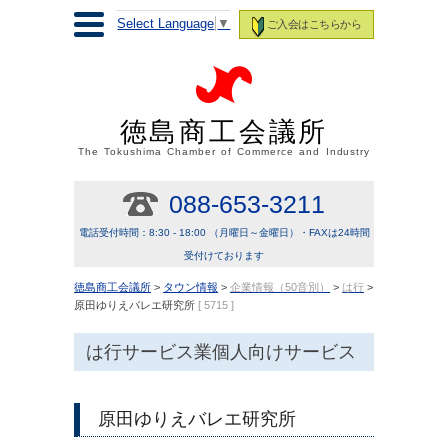
Select Language
▼
ご入会はこちらから
徳島商工会議所
The Tokushima Chamber of Commerce and Industry
088-653-3211
電話受付時間：8:30 - 18:00 （月曜日～金曜日）・FAXは24時間
受付けております
徳島商工会議所
>
タウン情報
>
企業情報（50音別）
>
は行
>
原田ゆりえバレエ研究所
[ 5715 ]
は行サービス業個人向けサービス
原田ゆりえバレエ研究所