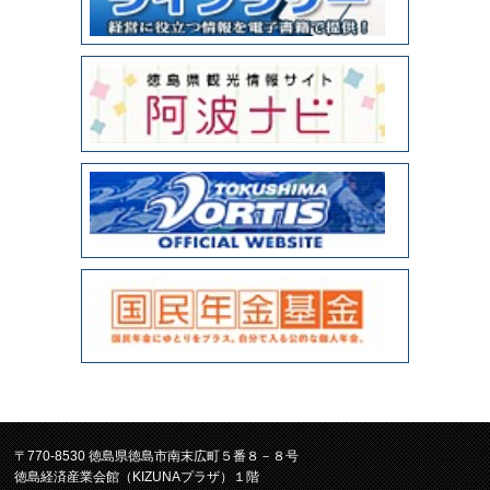
〒770-8530 徳島県徳島市南末広町５番８－８号
徳島経済産業会館（KIZUNAプラザ）１階