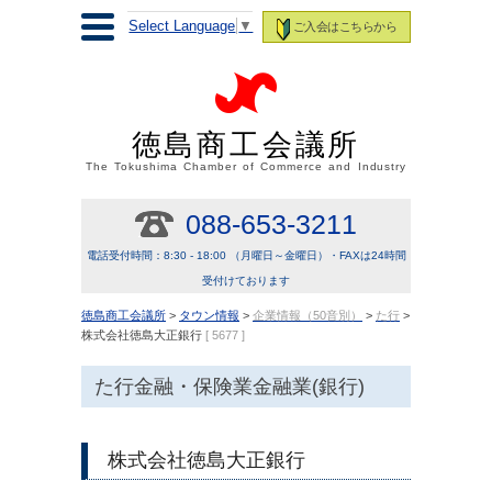
Select Language
▼
ご入会はこちらから
徳島商工会議所
The Tokushima Chamber of Commerce and Industry
088-653-3211
電話受付時間：8:30 - 18:00 （月曜日～金曜日）・FAXは24時間
受付けております
徳島商工会議所
>
タウン情報
>
企業情報（50音別）
>
た行
>
株式会社徳島大正銀行
[ 5677 ]
た行金融・保険業金融業(銀行)
株式会社徳島大正銀行