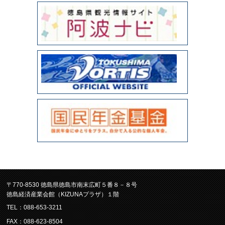
〒770-8530 徳島県徳島市南末広町５番８－８号
徳島経済産業会館（KIZUNAプラザ）１階
TEL：088-653-3211
FAX：088-623-8504