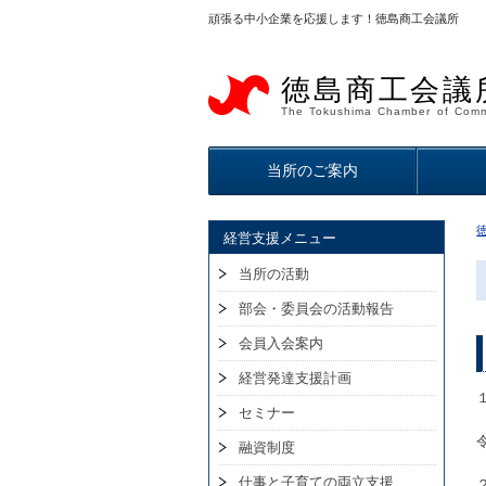
頑張る中小企業を応援します！徳島商工会議所
徳島商工会議
The Tokushima Chamber of Comm
当所のご案内
経営支援メニュー
当所の活動
部会・委員会の活動報告
会員入会案内
経営発達支援計画
セミナー
融資制度
仕事と子育ての両立支援