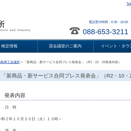
Se
所
電話受付時間：8:30 - 18
088-653-3211
erce and Industry
検定情報
貸会議室のご案内
イベント・タウ
徳島商工会議所
> 「新商品・新サービス合同プレス発表会」（R2・10・20発表内容）
「新商品・新サービス合同プレス発表会」（R2・10・
発表内容
１．日 時
令和２年１０月２０日（火）１３時～
２．場 所