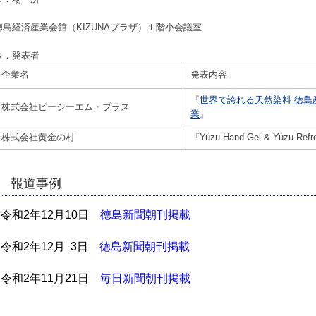
徳島経済産業会館（KIZUNAプラザ）１階小会議室
３．発表者
企業名
発表内容
『
世界で誇れる天然染料 徳
株式会社ピージーエム・プラス
業
』
株式会社黄金の村
『Yuzu Hand Gel & Yuzu Re
報道事例
●
令和2年12月10日
徳島新聞朝刊掲載
●
令和2年12月 3日
徳島新聞朝刊掲載
●
令和2年11月21日
毎日新聞朝刊掲載