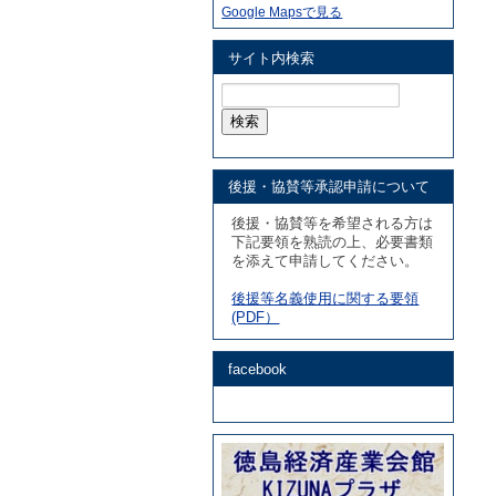
Google Mapsで見る
サイト内検索
検
索:
後援・協賛等承認申請について
後援・協賛等を希望される方は
下記要領を熟読の上、必要書類
を添えて申請してください。
後援等名義使用に関する要領
(PDF）
facebook