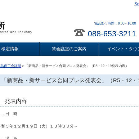
Se
所
電話受付時間：8:30 - 18
088-653-3211
erce and Industry
検定情報
貸会議室のご案内
イベント・タウ
徳島商工会議所
> 「新商品・新サービス合同プレス発表会」（R5・12・19発表内容）
「新商品・新サービス合同プレス発表会」（R5・12・
発表内容
１．日 時
令和５年１２月１９日（火）１３時３０分～
２．場 所