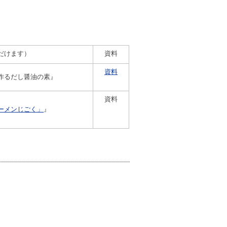
だけます）
資料
資料
作るだし醤油の素』
資料
ーメンじごく」
』