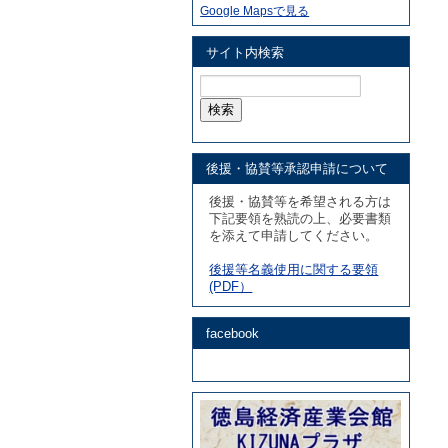
Google Mapsで見る
サイト内検索
検
索:
後援・協賛等承認申請について
後援・協賛等を希望される方は
下記要領を熟読の上、必要書類
を添えて申請してください。
後援等名義使用に関する要領
(PDF）
facebook