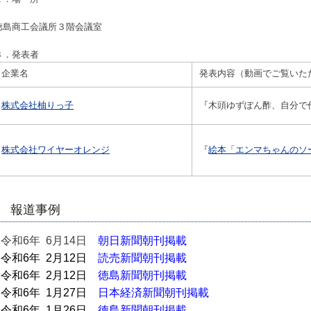
徳島商工会議所３階会議室
３．発表者
企業名
発表内容（動画でご覧いた
株式会社柚りっ子
『木頭ゆずぽん酢、自分で
株式会社ワイヤーオレンジ
『
絵本「エンマちゃんのソ
報道事例
●
令和6年 6月14日
朝日新聞朝刊掲載
●
令和6年 2月12日
読売新聞朝刊掲載
●
令和6年 2月12日
徳島新聞朝刊掲載
●
令和6年 1月27日
日本経済新聞朝刊掲載
●
令和6年 1月26日
徳島新聞朝刊掲載