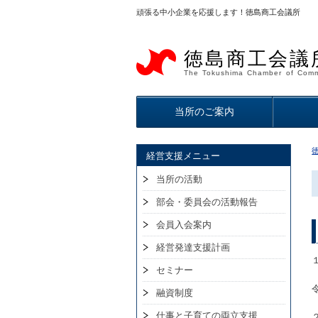
頑張る中小企業を応援します！徳島商工会議所
徳島商工会議
The Tokushima Chamber of Comm
当所のご案内
経営支援メニュー
当所の活動
部会・委員会の活動報告
会員入会案内
経営発達支援計画
セミナー
融資制度
仕事と子育ての両立支援