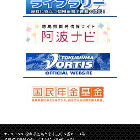
〒770-8530 徳島県徳島市南末広町５番８－８号
徳島経済産業会館（KIZUNAプラザ）１階