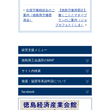
<
出張労働相談会のご
【徳島労働局委託】
案内（徳島県労働委
働くこととマネープ
員会）
ランのご案内（ジョ
ブカフェとくしま）
>
経営支援メニュー
徳島商工会議所のMAP
サイト内検索
後援・協賛等承認申請について
facebook