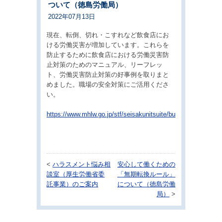
ついて（徳島労働局）
2022年07月13日
現在、転倒、切れ・こすれなど飲食店にお
ける労働災害が増加しています。これらを
防止するために飲食店における労働災害防
止対策のためのマニュアル、リーフレッ
ト、労働災害防止対策の好事例を取りまと
めました。職場の安全対策にご活用くださ
い。
https://www.mhlw.go.jp/stf/seisakunitsuite/bunya/000012325
<
ハラスメント悩み相
安心して働くための
談室（厚生労働省委
「無期転換ルール」
託事業）のご案内
について（徳島労働
局）
>