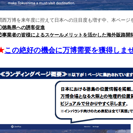
関西万博を来年度に控えて日本への注目度も増す中、本ページ
①徳島県への誘客促進
②事業者の皆様によるスケールメリットを活かした海外販路開
★
この絶好の機会に万博需要を獲得しま