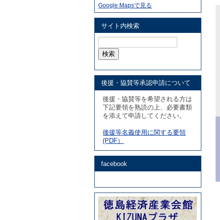
Google Mapsで見る
サイト内検索
検
索:
後援・協賛等承認申請について
後援・協賛等を希望される方は
下記要領を熟読の上、必要書類
を添えて申請してください。
後援等名義使用に関する要領
(PDF）
facebook