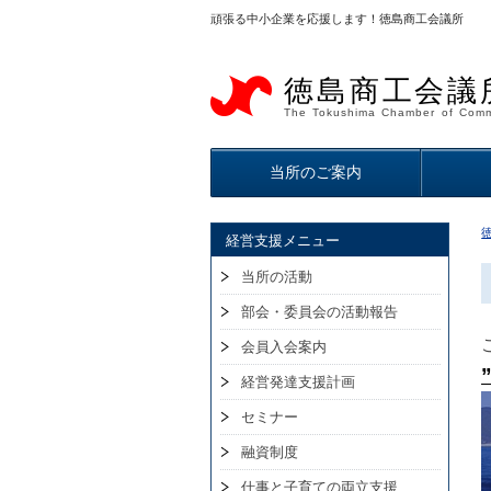
頑張る中小企業を応援します！徳島商工会議所
徳島商工会議
The Tokushima Chamber of Comm
当所のご案内
経営支援メニュー
当所の活動
部会・委員会の活動報告
会員入会案内
経営発達支援計画
セミナー
融資制度
仕事と子育ての両立支援