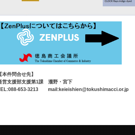
【本件問合せ先】
経営支援部支援第1課 瀧野・宮下
EL:088-653-3213 mail:keieishien@tokushimacci.or.jp