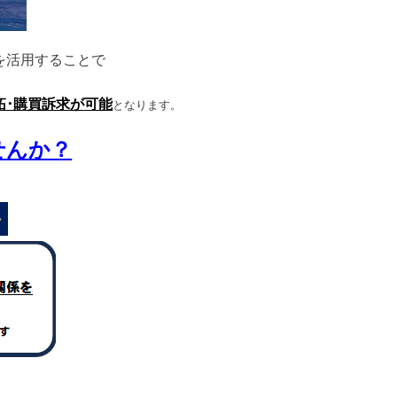
を活用することで
拓･購買訴求が可能
となります。
せんか？