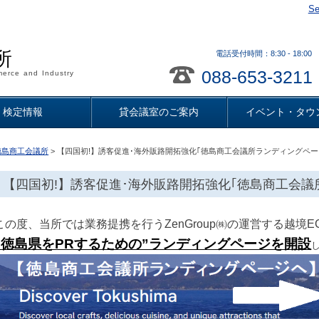
Se
所
電話受付時間：8:30 - 18
088-653-3211
erce and Industry
検定情報
貸会議室のご案内
イベント・タウ
徳島商工会議所
> 【四国初!】誘客促進･海外販路開拓強化｢徳島商工会議所ランディングペー
【四国初!】誘客促進･海外販路開拓強化｢徳島商工会議
この度、当所では業務提携を行うZenGroup㈱の運営する越境E
”徳島県をPRするための”ランディングページを開設