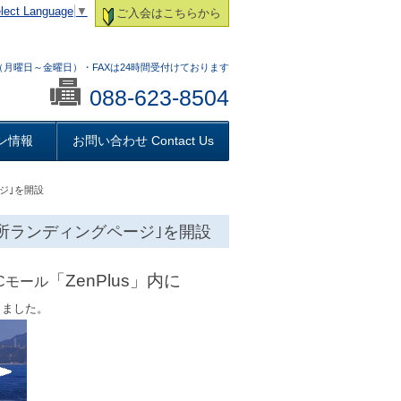
lect Language
▼
ご入会はこちらから
:00 （月曜日～金曜日）・FAXは24時間受付けております
088-623-8504
ン情報
お問い合わせ Contact Us
ジ｣を開設
所ランディングページ｣を開設
「ZenPlus」内に
Cモール
しました。