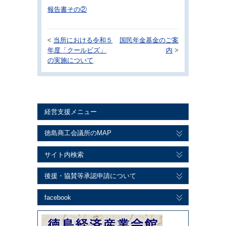
報告書その②
<
当所における令和５
国民年金基金のご案
年度「クールビズ」
内
>
の実施について
経営支援メニュー
徳島商工会議所のMAP
サイト内検索
後援・協賛等承認申請について
facebook