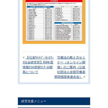
<
【(公財)ﾊｲﾊﾟｰﾈｯﾄﾜｰ
労働法の教え方セミ
ｸ社会研究所】R4年度
ナー（オンライン開
情報ﾓﾗﾙ啓発ｾﾐﾅｰin徳
催）のご案内（公益
島について
社団法人全国労働基
準関係団体連合会）
>
経営支援メニュー