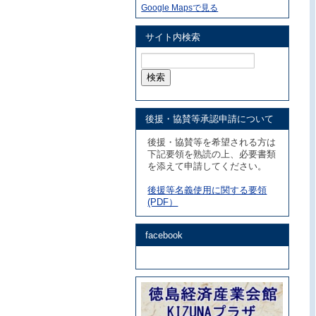
Google Mapsで見る
サイト内検索
検
索:
後援・協賛等承認申請について
後援・協賛等を希望される方は
下記要領を熟読の上、必要書類
を添えて申請してください。
後援等名義使用に関する要領
(PDF）
facebook