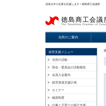
頑張る中小企業を応援します！徳島商工会議所
徳島商工会議
The Tokushima Chamber of Comm
当所のご案内
経営支援メニュー
当所の活動
部会・委員会の活動報告
会員入会案内
経営発達支援計画
セミナー
融資制度
仕事と子育ての両立支援