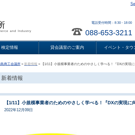
Se
所
電話受付時間：8:30 - 18
088-653-3211
erce and Industry
検定情報
貸会議室のご案内
イベント・タウ
徳島商工会議所
>
新着情報
> 【1/11】小規模事業者のためのやさしく学べる！『DXの実現
新着情報
【1/11】小規模事業者のためのやさしく学べる！『DXの実現に
2022年12月09日