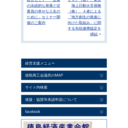
経営セミナー「企業
ＺＡＰ（株）、東京
の永続的な発展と従
海上日動火災保険
業員の幸せな人生の
（株）、４者による
ために」セミナー開
「地方創生の推進に
催のご案内
向けた取組み」に関
する包括連携協定を
締結
>
経営支援メニュー
徳島商工会議所のMAP
サイト内検索
後援・協賛等承認申請について
facebook