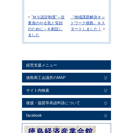
<
”ＭＳ認定制度”～従
「地域課題解決ネッ
業員のやる気と笑顔
トワーク徳島」をス
のために～を創設し
タートしました！
>
ました
経営支援メニュー
徳島商工会議所のMAP
サイト内検索
後援・協賛等承認申請について
facebook