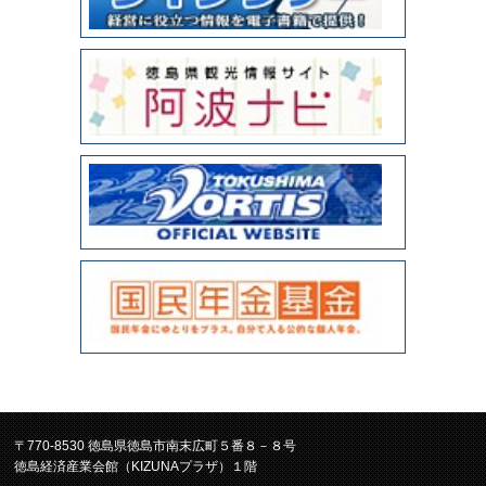
〒770-8530 徳島県徳島市南末広町５番８－８号
徳島経済産業会館（KIZUNAプラザ）１階