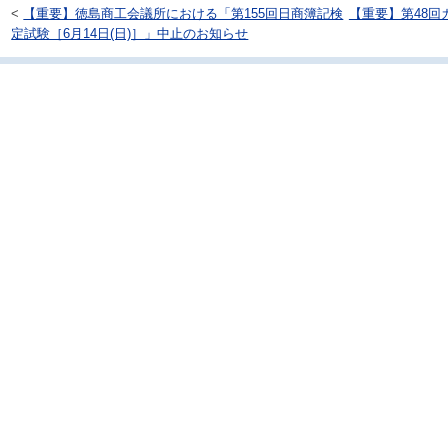
<
【重要】徳島商工会議所における「第155回日商簿記検
【重要】第48回
定試験［6月14日(日)］」中止のお知らせ