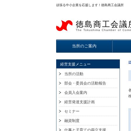
頑張る中小企業を応援します！徳島商工会議所
徳島商工会議
The Tokushima Chamber of Comm
当所のご案内
経営支援メニュー
当所の活動
部会・委員会の活動報告
会員入会案内
経営発達支援計画
セミナー
融資制度
仕事と子育ての両立支援