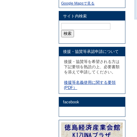
Google Mapsで見る
サイト内検索
検
索:
後援・協賛等承認申請について
後援・協賛等を希望される方は
下記要領を熟読の上、必要書類
を添えて申請してください。
後援等名義使用に関する要領
(PDF）
facebook