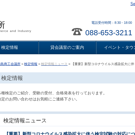
Se
所
電話受付時間：8:30 - 18
088-653-3211
erce and Industry
検定情報
貸会議室のご案内
イベント・タウ
徳島商工会議所
>
検定情報
>
検定情報ニュース
> 【重要】新型コロナウイルス感染拡大に伴う
検定情報
各種検定のご紹介、受験の受付、合格発表を行っております。
検定のお問い合わせはお気軽にご連絡下さい。
検定情報ニュース
【重要】新型コロナウイルス感染拡大に伴う検定試験の対応について