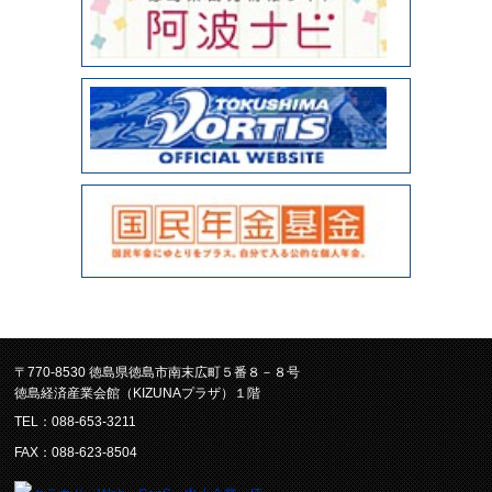
〒770-8530 徳島県徳島市南末広町５番８－８号
徳島経済産業会館（KIZUNAプラザ）１階
TEL：088-653-3211
FAX：088-623-8504