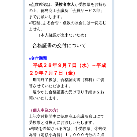
※点数確認は、
受験者本人
が受験票をお持ち
の上、徳島商工会議所「会員サービス部」
までお願いします。
※電話による合否・点数の照会には一切応じ
ません。
（本人確認が出来ないため）
合格証書の交付について
※交付期間
平成２８年９月７日（水）～平成
２９年７月７日（金）
期間終了後は、合格証明書（有料）に切
替させていただきます。
速やかに合格証書の受け取り手続きをお
願いいたします。
（個人申込の方）
上記交付期間中に徳島商工会議所窓口にて
受験票と引換えにお渡しいたします。
※郵送を希望される方は、①受験票、②郵便
為替（定額小為替）１，０００円分の２点