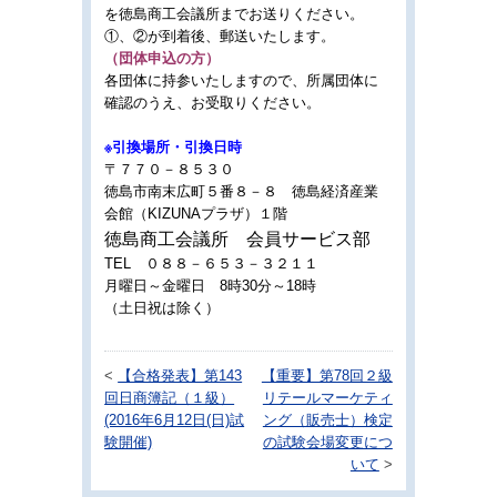
を徳島商工会議所までお送りください。
①、②が到着後、郵送いたします。
（団体申込の方）
各団体に持参いたしますので、所属団体に
確認のうえ、お受取りください。
※引換場所・引換日時
〒７７０－８５３０
徳島市南末広町５番８－８
徳島経済産業
会館（KIZUNAプラザ）１階
徳島商工会議所 会員サービス部
TEL ０８８－６５３－３２１１
月曜日～金曜日 8時30分～18時
（土日祝は除く）
<
【合格発表】第143
【重要】第78回２級
回日商簿記（１級）
リテールマーケティ
(2016年6月12日(日)試
ング（販売士）検定
験開催)
の試験会場変更につ
いて
>