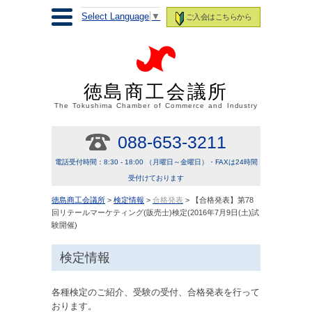
Select Language
▼
ご入会はこちらから
徳島商工会議所
The Tokushima Chamber of Commerce and Industry
088-653-3211
電話受付時間：8:30 - 18:00 （月曜日～金曜日）・FAXは24時間
受付けております
徳島商工会議所
>
検定情報
>
合格発表
> 【合格発表】第78
回リテールマーケティング(販売士)検定(2016年7月9日(土)試
験開催)
検定情報
各種検定のご紹介、受験の受付、合格発表を行って
おります。