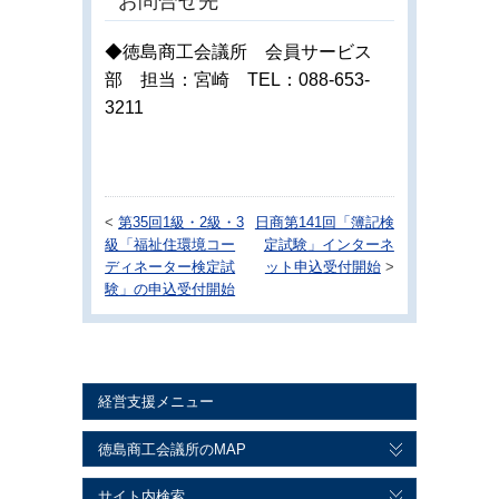
お問合せ先
◆徳島商工会議所 会員サービス
部 担当：宮崎 TEL：088-653-
3211
<
第35回1級・2級・3
日商第141回「簿記検
級「福祉住環境コー
定試験」インターネ
ディネーター検定試
ット申込受付開始
>
験」の申込受付開始
経営支援メニュー
徳島商工会議所のMAP
サイト内検索