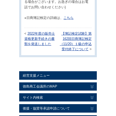
る場合がございます。お急ぎの場合はお電
話でお問い合わせください)
※日商簿記検定の詳細は、
こちら
<
2022年度の販売士
【簿記検定試験】第
資格更新手続きの書
162回日商簿記検定
類を発送しました
（11/20）１級の申込
受付終了について
>
経営支援メニュー
徳島商工会議所のMAP
サイト内検索
後援・協賛等承認申請について