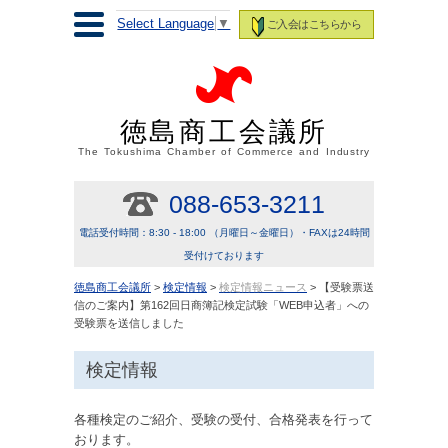
Select Language
▼
ご入会はこちらから
徳島商工会議所
The Tokushima Chamber of Commerce and Industry
088-653-3211
電話受付時間：8:30 - 18:00 （月曜日～金曜日）・FAXは24時間
受付けております
徳島商工会議所
>
検定情報
>
検定情報ニュース
> 【受験票送
信のご案内】第162回日商簿記検定試験「WEB申込者」への
受験票を送信しました
検定情報
各種検定のご紹介、受験の受付、合格発表を行って
おります。