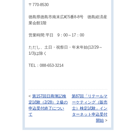
〒770-8530
徳島県徳島市南末広町5番8-8号 徳島経済産
業会館1階
営業時間:平日 9：00～17：00
ただし、土日・祝祭日・年末年始(12/29～
1/3)は除く
TEL：088-653-3214
<
第157回日商簿記検
第87回「リテールマ
定試験（2/28）２級の
ーケティング（販売
申込受付終了につい
士）検定試験」イン
て
ターネット申込受付
開始
>