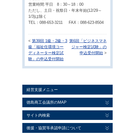
営業時間:平日 8：30～18：00
ただし、土日・祝祭日・年末年始(12/29～
1/3)は除く
TEL：088-653-3211 FAX：088-623-8504
<
第39回 1級・2級・3
第6回「ビジネスマネ
級「福祉住環境コー
ジャー検定試験」の
ディネーター検定試
申込受付開始
>
験」の申込受付開始
経営支援メニュー
徳島商工会議所のMAP
サイト内検索
後援・協賛等承認申請について