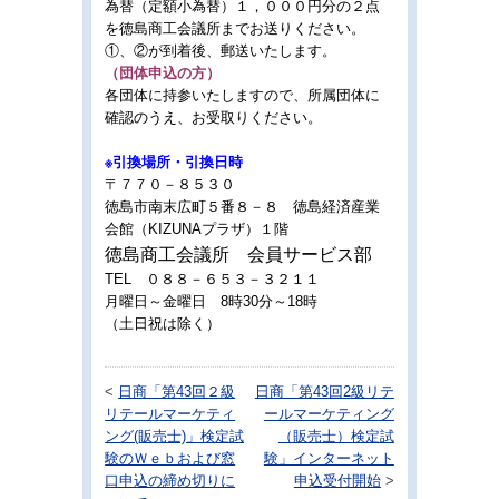
為替（定額小為替）１，０００円分の２点
を徳島商工会議所までお送りください。
①、②が到着後、郵送いたします。
（団体申込の方）
各団体に持参いたしますので、所属団体に
確認のうえ、お受取りください。
※引換場所・引換日時
〒７７０－８５３０
徳島市南末広町５番８－８
徳島経済産業
会館（KIZUNAプラザ）１階
徳島商工会議所 会員サービス部
TEL ０８８－６５３－３２１１
月曜日～金曜日 8時30分～18時
（土日祝は除く）
<
日商「第43回２級
日商「第43回2級リテ
リテールマーケティ
ールマーケティング
ング(販売士)」検定試
（販売士）検定試
験のＷｅｂおよび窓
験」インターネット
口申込の締め切りに
申込受付開始
>