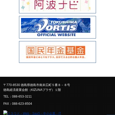
〒770-8530 徳島県徳島市南末広町５番８－８号
徳島経済産業会館（KIZUNAプラザ）１階
TEL：088-653-3211
FAX：088-623-8504