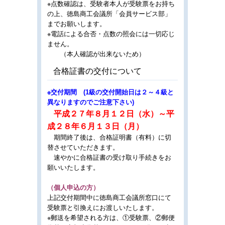
※点数確認は、受験者本人が受験票をお持ち
の上、徳島商工会議所「会員サービス部」
までお願いします。
※電話による合否・点数の照会には一切応じ
ません。
（本人確認が出来ないため）
合格証書の交付について
※交付期間 (1級の交付開始日は２～４級と
異なりますのでご注意下さい)
平成２７年８月１２日（水）～平
成２８年６月１３日（月）
期間終了後は、合格証明書（有料）に切
替させていただきます。
速やかに合格証書の受け取り手続きをお
願いいたします。
（個人申込の方）
上記交付期間中に徳島商工会議所窓口にて
受験票と引換えにお渡しいたします。
※郵送を希望される方は、①受験票、②郵便