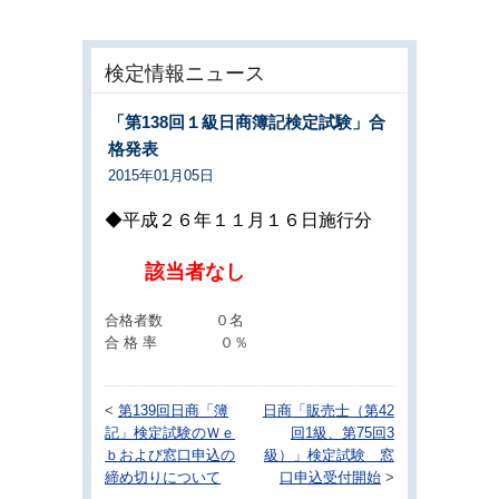
検定情報ニュース
「第138回１級日商簿記検定試験」合
格発表
2015年01月05日
◆平成２６年１１月１６日施行分
該当者なし
合格者数 ０名
合 格 率 ０％
<
第139回日商「簿
日商「販売士（第42
記」検定試験のＷｅ
回1級、第75回3
ｂおよび窓口申込の
級）」検定試験 窓
締め切りについて
口申込受付開始
>