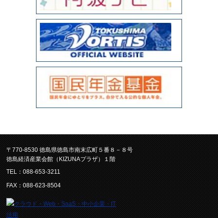
〒770-8530 徳島県徳島市南末広町５番８－８号
徳島経済産業会館（KIZUNAプラザ）１階
TEL：088-653-3211
FAX：088-623-8504