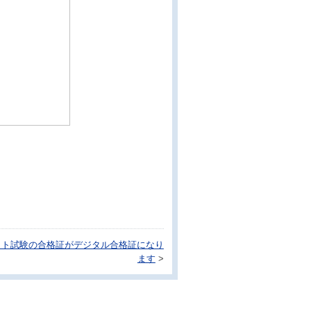
ット試験の合格証がデジタル合格証になり
ます
>