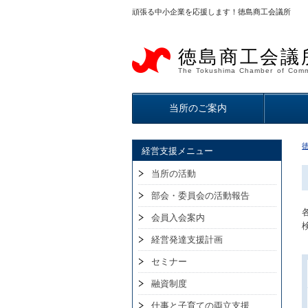
頑張る中小企業を応援します！徳島商工会議所
徳島商工会議
The Tokushima Chamber of Comm
当所のご案内
経営支援メニュー
当所の活動
部会・委員会の活動報告
会員入会案内
経営発達支援計画
セミナー
融資制度
仕事と子育ての両立支援