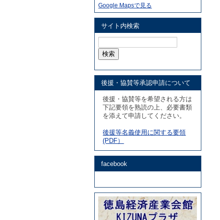
Google Mapsで見る
サイト内検索
検
索:
後援・協賛等承認申請について
後援・協賛等を希望される方は
下記要領を熟読の上、必要書類
を添えて申請してください。
後援等名義使用に関する要領
(PDF）
facebook