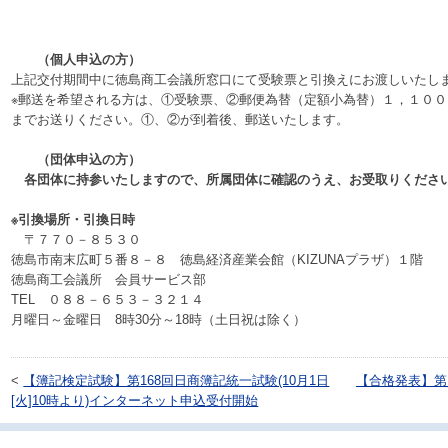
（個人申込の方）
上記交付期間中に徳島商工会議所窓口にて受験票と引換えにお渡しいたし
※郵送を希望される方は、①受験票、②郵便為替（定額小為替）１，１０
までお送りください。①、②が到着後、郵送いたします。
（団体申込の方）
各団体に持参いたしますので、所属団体に確認のうえ、お受取りくださ
※引換場所・引換日時
〒７７０－８５３０
徳島市南末広町５番８－８ 徳島経済産業会館（KIZUNAプラザ）１階
徳島商工会議所 会員サービス部
TEL ０８８－６５３－３２１４
月曜日～金曜日 8時30分～18時（土日祝は除く）
<
【簿記検定試験】第168回日商簿記統一試験(10月1日
【合格発表】第1
[火]10時より)インターネット申込受付開始