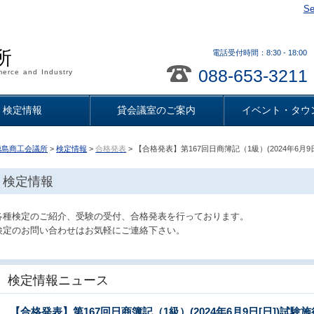
Se
所
電話受付時間：8:30 - 18
088-653-3211
erce and Industry
検定情報
貸会議室のご案内
イベント・タウ
徳島商工会議所
>
検定情報
>
合格発表
> 【合格発表】第167回日商簿記（1級）(2024年6月9日
検定情報
各種検定のご紹介、受験の受付、合格発表を行っております。
検定のお問い合わせはお気軽にご連絡下さい。
検定情報ニュース
【合格発表】第167回日商簿記（1級）(2024年6月9日[日])試験施