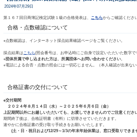
2024年07月29日
第１６７回日商簿記検定試験１級の合格発表は、
こちら
からご確認くださ
合格・点数確認について
※点数確認は、インターネット採点結果確認ページをご覧ください。
採点結果は
こちら
(照会番号は、お申込時にご自身で設定いただいた数字で
※
団体所属で申し込まれた方は、所属団体へお問い合わせください
。
※電話による合否・点数の照会には一切応じません。（本人確認が出来ない
合格証書の交付について
※交付期間
２０２４年８月１４日（水）～２０２５年６月６日（金）
上記期間以外にお越しいただいても、お渡しできませんのでご注意くださ
期間終了後は、合格証明書（有料）に切替させていただきます。
速やかに合格証書の受け取り手続きをお願いいたします。
(土・日・祝日および12/29～1/3の年末年始休業は、窓口受取りできま