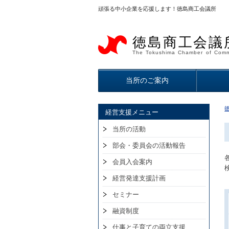
頑張る中小企業を応援します！徳島商工会議所
徳島商工会議
The Tokushima Chamber of Comm
当所のご案内
経営支援メニュー
当所の活動
部会・委員会の活動報告
会員入会案内
経営発達支援計画
セミナー
融資制度
仕事と子育ての両立支援