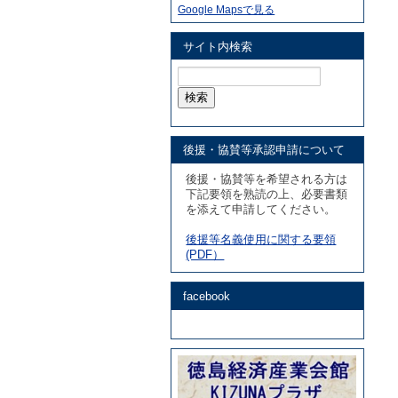
Google Mapsで見る
サイト内検索
検
索:
後援・協賛等承認申請について
後援・協賛等を希望される方は
下記要領を熟読の上、必要書類
を添えて申請してください。
後援等名義使用に関する要領
(PDF）
facebook