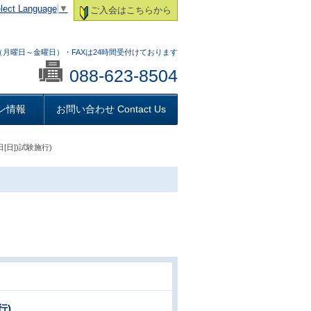
lect Language
▼
ご入会はこちらから
:00 （月曜日～金曜日）・FAXは24時間受付けております
088-623-8504
ン情報
お問い合わせ Contact Us
[日])試験施行)
行)