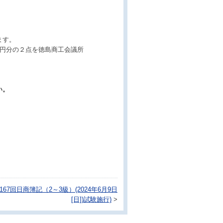
ます。
０円分の２点を徳島商工会議所
い。
67回日商簿記（2～3級）(2024年6月9日
[日])試験施行)
>