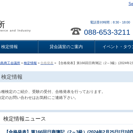
Se
所
電話受付時間：8:30 - 18
088-653-3211
erce and Industry
検定情報
貸会議室のご案内
イベント・タウ
徳島商工会議所
>
検定情報
>
合格発表
> 【合格発表】第166回日商簿記（2～3級）(2024年2月
検定情報
各種検定のご紹介、受験の受付、合格発表を行っております。
検定のお問い合わせはお気軽にご連絡下さい。
検定情報ニュース
【合格発表】第166回日商簿記（2～3級）(2024年2月25日[日])試