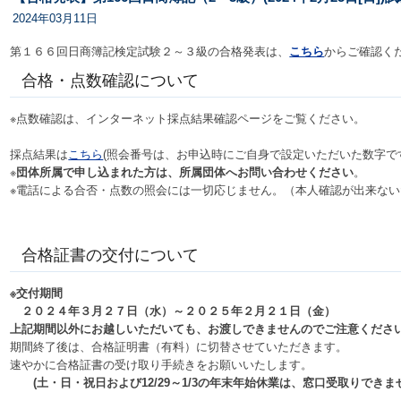
2024年03月11日
第１６６回日商簿記検定試験２～３級の合格発表は、
こちら
からご確認く
合格・点数確認について
※点数確認は、インターネット採点結果確認ページをご覧ください。
採点結果は
こちら
(照会番号は、お申込時にご自身で設定いただいた数字で
※
団体所属で申し込まれた方は、所属団体へお問い合わせください
。
※電話による合否・点数の照会には一切応じません。（本人確認が出来ない
合格証書の交付について
※交付期間
２０２４年３月２７日（水）～２０２５年２月２１日（金）
上記期間以外にお越しいただいても、お渡しできませんのでご注意くださ
期間終了後は、合格証明書（有料）に切替させていただきます。
速やかに合格証書の受け取り手続きをお願いいたします。
(土・日・祝日および12/29～1/3の年末年始休業は、窓口受取りできま