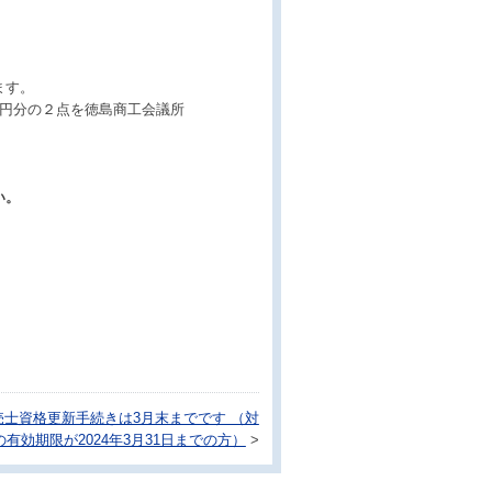
ます。
０円分の２点を徳島商工会議所
い。
販売士資格更新手続きは3月末までです （対
有効期限が2024年3月31日までの方）
>