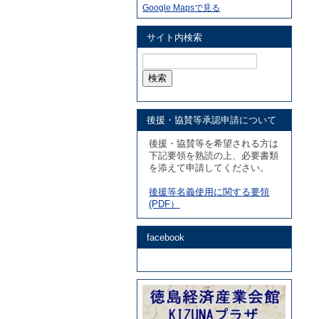
Google Mapsで見る
サイト内検索
検
索:
後援・協賛等承認申請について
後援・協賛等を希望される方は
下記要領を熟読の上、必要書類
を添えて申請してください。
後援等名義使用に関する要領
(PDF）
facebook