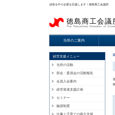
頑張る中小企業を応援します！徳島商工会議所
徳島商工会議
The Tokushima Chamber of Comm
当所のご案内
経営支援メニュー
当所の活動
部会・委員会の活動報告
会員入会案内
経営発達支援計画
セミナー
融資制度
仕事と子育ての両立支援