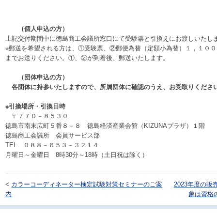
（個人申込の方）
上記交付期間中に徳島商工会議所窓口にて受験票と引換えにお渡しいたし
※郵送を希望される方は、①受験票、②郵便為替（定額小為替）１，１０
までお送りください。①、②が到着後、郵送いたします。
（団体申込の方）
各団体に持参いたしますので、所属団体に確認のうえ、お受取りくださ
※引換場所・引換日時
〒７７０－８５３０
徳島市南末広町５番８－８ 徳島経済産業会館（KIZUNAプラザ）１階
徳島商工会議所 会員サービス部
TEL ０８８－６５３－３２１４
月曜日～金曜日 8時30分～18時（土日祝は除く）
<
カラーコーディネーター検定試験対策セミナーのご案
2023年度の
内
象は資格の