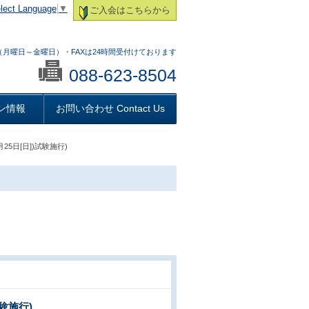
lect Language
▼
ご入会はこちらから
:00 （月曜日～金曜日）・FAXは24時間受付けております
088-623-8504
ン情報
お問い合わせ Contact Us
25日[日])試験施行)
験施行)