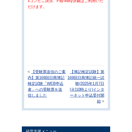
※コンビニ決済、Pay-easy決裁はご利用いた
だけます。
<
【受験票送信のご案
【簿記検定試験】第
内】第169回日商簿記
169回日商簿記統一試
検定試験「WEB申込
験(2025年1月7日
者」への受験票を送
[火]10時より)インタ
信しました
ーネット申込受付開
始
>
経営支援メニュー