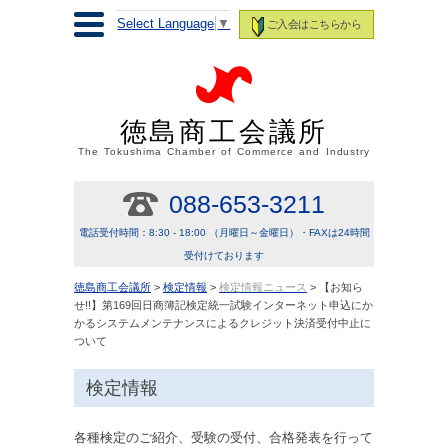
Select Language
▼
ご入会はこちらから
徳島商工会議所
The Tokushima Chamber of Commerce and Industry
088-653-3211
電話受付時間：8:30 - 18:00 （月曜日～金曜日）・FAXは24時間
受付けております
徳島商工会議所
>
検定情報
>
検定情報ニュース
> 【お知ら
せ!!】第169回日商簿記検定統一試験インターネット申込にか
かるシステムメンテナンスによるクレジット決済受付中止に
ついて
検定情報
各種検定のご紹介、受験の受付、合格発表を行って