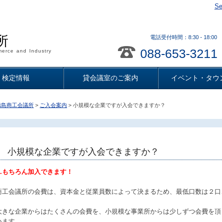
Se
所
電話受付時間：8:30 - 18
088-653-3211
erce and Industry
検定情報
貸会議室のご案内
イベント・タウ
徳島商工会議所
>
ご入会案内
> 小規模な企業ですが入会できますか？
小規模な企業ですが入会できますか？
A.もちろん加入できます！
商工会議所の会費は、資本金と従業員数によって決まるため、最低口数は２口、
大きな企業からはたくさんの会費を、小規模な事業所からは少しずつ会費を頂
います。