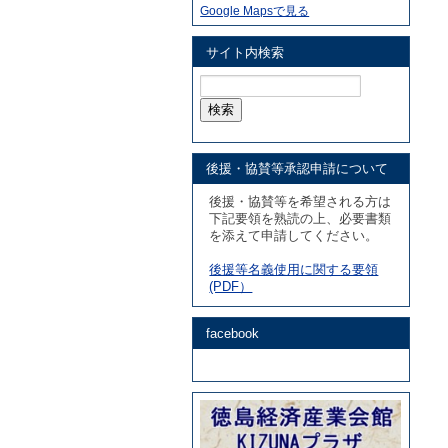
Google Mapsで見る
サイト内検索
検
索:
後援・協賛等承認申請について
後援・協賛等を希望される方は
下記要領を熟読の上、必要書類
を添えて申請してください。
後援等名義使用に関する要領
(PDF）
facebook