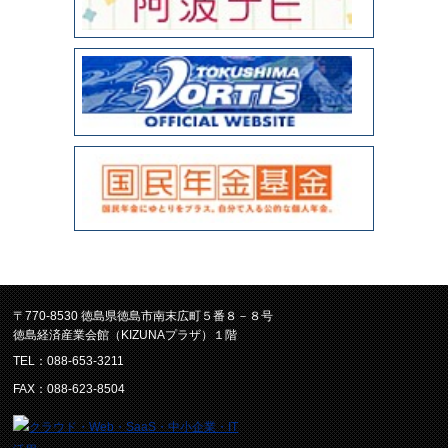
〒770-8530 徳島県徳島市南末広町５番８－８号
徳島経済産業会館（KIZUNAプラザ）１階
TEL：088-653-3211
FAX：088-623-8504