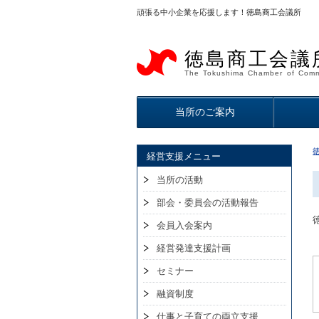
頑張る中小企業を応援します！徳島商工会議所
徳島商工会議
The Tokushima Chamber of Comm
当所のご案内
経営支援メニュー
当所の活動
部会・委員会の活動報告
会員入会案内
経営発達支援計画
セミナー
融資制度
仕事と子育ての両立支援