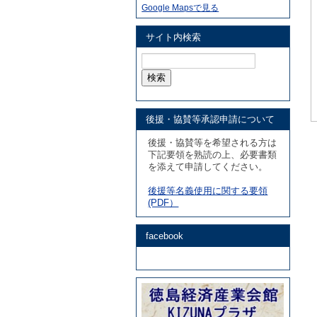
Google Mapsで見る
サイト内検索
検
索:
後援・協賛等承認申請について
後援・協賛等を希望される方は
下記要領を熟読の上、必要書類
を添えて申請してください。
後援等名義使用に関する要領
(PDF）
facebook