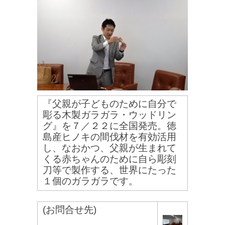
『父親が子どものために自分で
彫る木製ガラガラ・ウッドリン
グ』
を７／２２に全国発売。
徳
島産ヒノキの間伐材を有効活用
し、なおかつ、父親が生まれて
くる赤ちゃんのため
に自ら彫刻
刀等で製作する、世界にたった
１個のガラガラです。
(お問合せ先)