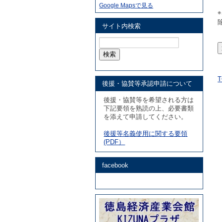
Google Mapsで見る
サイト内検索
検
索:
後援・協賛等承認申請について
後援・協賛等を希望される方は
下記要領を熟読の上、必要書類
を添えて申請してください。
後援等名義使用に関する要領
(PDF）
facebook