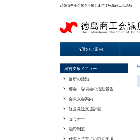
頑張る中小企業を応援します！徳島商工会議所
徳島商工会議
The Tokushima Chamber of Comm
当所のご案内
経営支援メニュー
当所の活動
部会・委員会の活動報告
会員入会案内
経営発達支援計画
セミナー
融資制度
仕事と子育ての両立支援