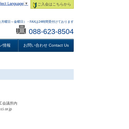
lect Language
▼
ご入会はこちらから
:00 （月曜日～金曜日）・FAXは24時間受付けております
088-623-8504
ン情報
お問い合わせ Contact Us
商工会議所内
i.or.jp