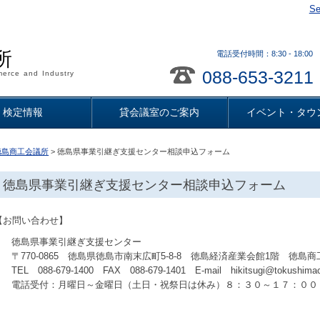
Se
所
電話受付時間：8:30 - 18
088-653-3211
erce and Industry
検定情報
貸会議室のご案内
イベント・タウ
徳島商工会議所
> 徳島県事業引継ぎ支援センター相談申込フォーム
徳島県事業引継ぎ支援センター相談申込フォーム
【お問い合わせ】
徳島県事業引継ぎ支援センター
〒770-0865 徳島県徳島市南末広町5-8-8 徳島経済産業会館1階 徳島
TEL 088-679-1400 FAX 088-679-1401 E-mail hikitsugi@tokushimacc
電話受付：月曜日～金曜日（土日・祝祭日は休み）８：３０～１７：００