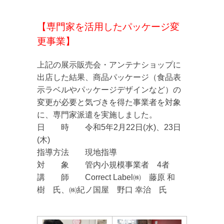
【専門家を活用したパッケージ変
更事業】
上記の展示販売会・アンテナショップに
出店した結果、商品パッケージ（食品表
示ラベルやパッケージデザインなど）の
変更が必要と気づきを得た事業者を対象
に、専門家派遣を実施しました。
日 時 令和5年2月22日(水)、23日
(木)
指導方法 現地指導
対 象 管内小規模事業者 4者
講 師 Correct Label㈱ 藤原 和
樹 氏、
㈱紀ノ国屋 野口 幸治 氏