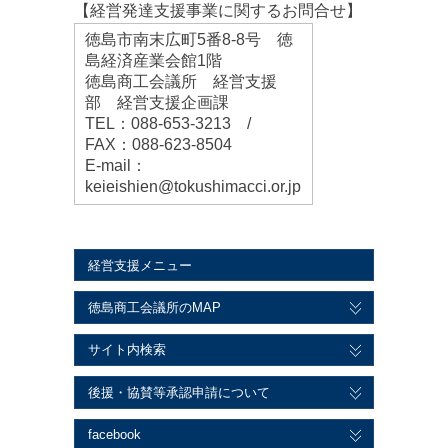
【経営発達支援事業に関するお問合せ】
徳島市南末広町5番8-8号 徳
島経済産業会館1階
徳島商工会議所
経営支援
部 経営支援企画課
TEL：088-653-3213 /
FAX：088-623-8504
E-mail：
keieishien@tokushimacci.or.jp
経営支援メニュー
徳島商工会議所のMAP
サイト内検索
後援・協賛等承認申請について
facebook