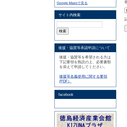
Google Mapsで見る
サイト内検索
検
索:
後援・協賛等承認申請について
後援・協賛等を希望される方は
下記要領を熟読の上、必要書類
を添えて申請してください。
後援等名義使用に関する要領
(PDF）
facebook