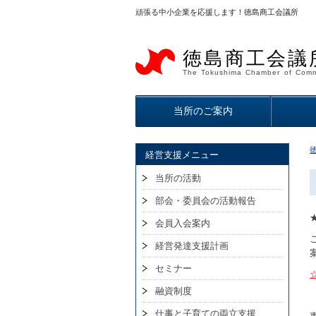
頑張る中小企業を応援します！徳島商工会議所
徳島商工会議
The Tokushima Chamber of Comm
当所のご案内
経営支援メニュー
当所の活動
部会・委員会の活動報告
会員入会案内
経営発達支援計画
セミナー
融資制度
仕事と子育ての両立支援