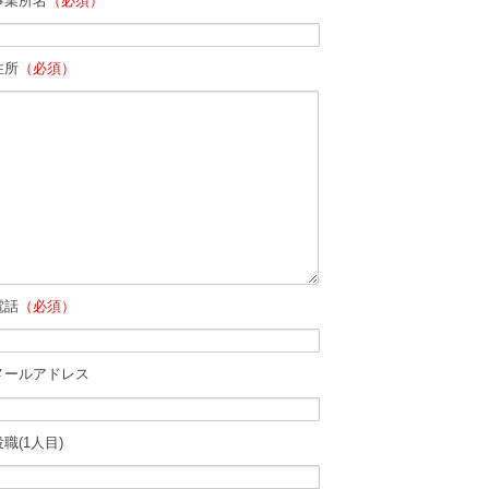
事業所名
（必須）
住所
（必須）
電話
（必須）
メールアドレス
役職(1人目)