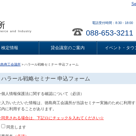
Se
所
電話受付時間：8:30 - 18
088-653-3211
erce and Industry
検定情報
貸会議室のご案内
イベント・タウ
徳島商工会議所
> ハラール戦略セミナー 申込フォーム
ハラール戦略セミナー 申込フォーム
★個人情報保護法に関する確認について（必須）
ご入力いただいた情報は、徳島商工会議所が当該セミナー実施のために利用す
案内に利用することがあります。
☆同意される場合は、下記ロにチェックを入れてください☆
同意します