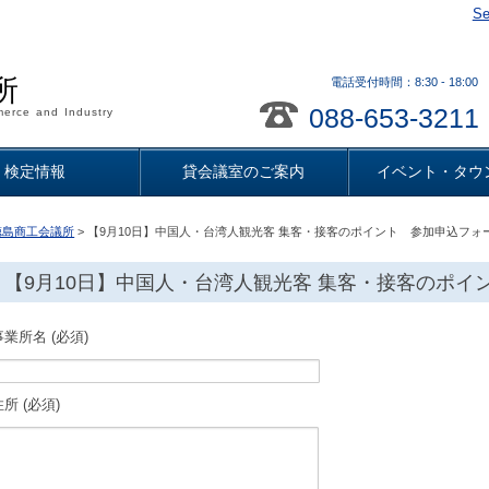
Se
所
電話受付時間：8:30 - 18
088-653-3211
erce and Industry
検定情報
貸会議室のご案内
イベント・タウ
徳島商工会議所
> 【9月10日】中国人・台湾人観光客 集客・接客のポイント 参加申込フォ
【9月10日】中国人・台湾人観光客 集客・接客のポイ
事業所名 (必須)
住所 (必須)