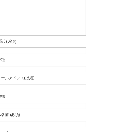
電話 (必須)
業種
メールアドレス(必須)
役職
お名前 (必須)