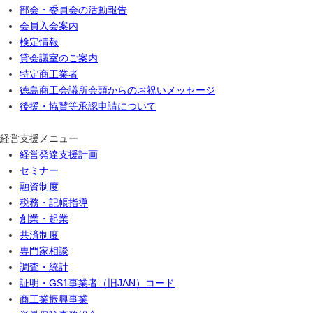
部会・委員会の活動報告
会員入会案内
検定情報
貸会議室のご案内
特定商工業者
徳島商工会議所会頭からのお祝いメッセージ
後援・協賛等承認申請について
経営支援メニュー
経営発達支援計画
セミナー
融資制度
税務・記帳指導
創業・起業
共済制度
専門家相談
調査・統計
証明・GS1事業者（旧JAN）コード
商工業振興事業