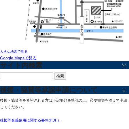
大きな地図で見る
Google Mapsで見る
サイト内検索
検
索:
後援・協賛等承認申請について
後援・協賛等を希望される方は下記要領を熟読の上、必要書類を添えて申請
してください。
後援等名義使用に関する要領(PDF）