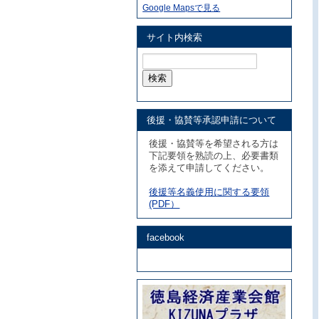
Google Mapsで見る
サイト内検索
検
索:
後援・協賛等承認申請について
後援・協賛等を希望される方は
下記要領を熟読の上、必要書類
を添えて申請してください。
後援等名義使用に関する要領
(PDF）
facebook