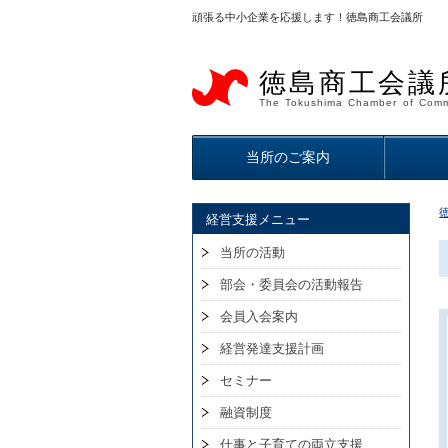
頑張る中小企業を応援します！徳島商工会議所
徳島商工会議
The Tokushima Chamber of Comm
当所のご案内
経営支援メニュー
当所の活動
部会・委員会の活動報告
会員入会案内
経営発達支援計画
セミナー
融資制度
仕事と子育ての両立支援