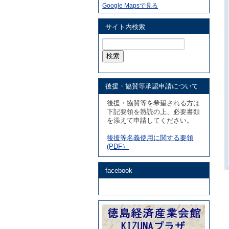
Google Mapsで見る
サイト内検索
検
索:
後援・協賛等承認申請について
後援・協賛等を希望される方は
下記要領を熟読の上、必要書類
を添えて申請してください。
後援等名義使用に関する要領
(PDF）
facebook