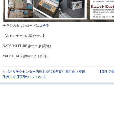
チラシのダウンロードは
コチラ
【本セミナーのお問合せ先】
NATSUKI.FUJIE@tmnf.jp (髙瀨）
YAOKI.TADA@tmnf.jp（多田）
<
【ポリテクセンター徳島】令和８年度生産性向上支援
【厚生労
訓練（９月実施分）について