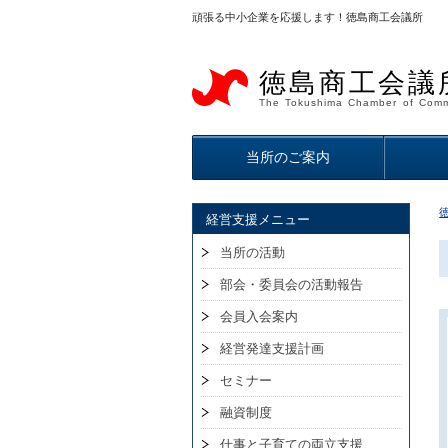
頑張る中小企業を応援します！徳島商工会議所
徳島商工会議
The Tokushima Chamber of Comm
当所のご案内
経営支援メニュー
当所の活動
部会・委員会の活動報告
会員入会案内
経営発達支援計画
セミナー
融資制度
仕事と子育ての両立支援