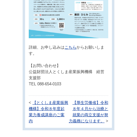
詳細、お申し込みは
こちら
からお願いしま
す。
【お問い合わせ】
公益財団法人とくしま産業振興機構 経営
支援部
TEL 088-654-0103
<
【とくしま産業振興
【厚生労働省】令和
機構】令和８年度起
８年４月から治療と
業力養成講座のご案
就業の両立支援が努
内
力義務になります。
>