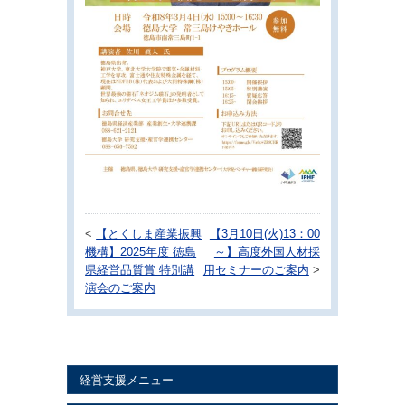
<
【とくしま産業振興
【3月10日(火)13：00
機構】2025年度 徳島
～】高度外国人材採
県経営品質賞 特別講
用セミナーのご案内
>
演会のご案内
経営支援メニュー