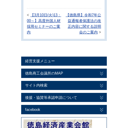
<
【3月10日(火)13：
【徳島県】令和7年公
00～】高度外国人材
益通報者保護法の改
採用セミナーのご案
正内容に関する説明
内
会のご案内
>
経営支援メニュー
徳島商工会議所のMAP
サイト内検索
後援・協賛等承認申請について
facebook