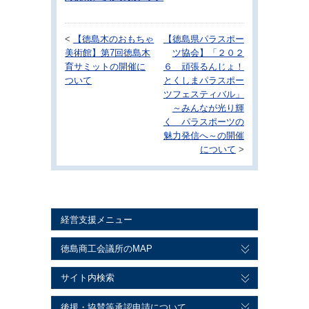
<
【徳島木のおもちゃ
【徳島県パラスポー
美術館】第7回徳島木
ツ協会】「２０２
育サミットの開催に
６ 頑張るんじょ！
ついて
とくしまパラスポー
ツフェスティバル」
～みんなが光り輝
く パラスポーツの
魅力発信へ～の開催
について
>
経営支援メニュー
徳島商工会議所のMAP
サイト内検索
後援・協賛等承認申請について