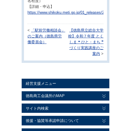
名程度）
【詳細・申込】
https://www.shikoku.meti.go.jp/01_releases/2025/12/202512
<
「駅前労働相談会」
【徳島県立総合大学
のご案内（徳島県労
校】令和７年度 とく
働委員会）
しま ❝ ひと・まち ❞
づくり実践講座のご
案内
>
経営支援メニュー
徳島商工会議所のMAP
サイト内検索
後援・協賛等承認申請について