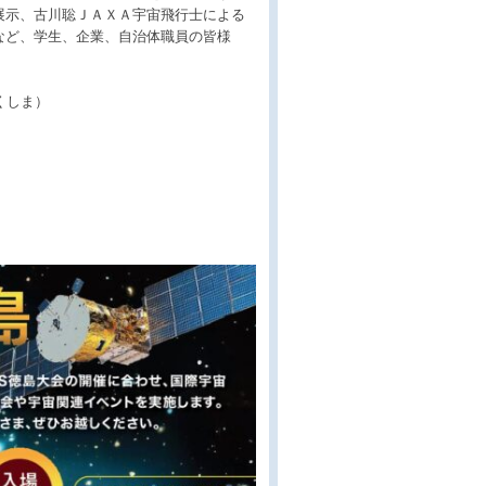
の展示、古川聡ＪＡＸＡ宇宙飛行士による
など、学生、企業、自治体職員の皆様
とくしま）