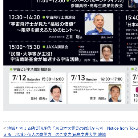
<
地域と考える防災講座⑦「東日本大震災の教訓から考
Notice from Toku
える、地域と個人の防災力」のご案内(徳島文理大学 地域