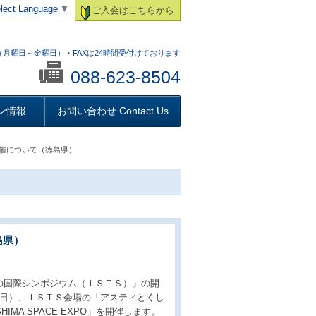
lect Language
▼
ご入会はこちらから
:00 （月曜日～金曜日）・FAXは24時間受付けております
088-623-8504
ン情報
お問い合わせ Contact Us
開催について（徳島県）
島県）
の国際シンポジウム（ＩＳＴＳ）」の開
６日）、ＩＳＴＳ会場の「アスティとくし
MA SPACE EXPO」を開催します。