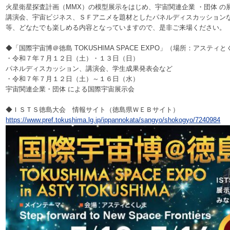
火星衛星探査計画（MMX）の模型展示をはじめ、宇宙関連企業 ・団体 
講演会、宇宙ビジネス、ＳＦアニメを題材としたパネルディスカッション
等、どなたでも楽しめる内容となっていますので、是非ご来場ください。
◆「国際宇宙博＠徳島 TOKUSHIMA SPACE EXPO」（場所：アスティ
・令和７年７月１２日（土）・１３日（日）
パネルディスカッション、講演会、学生成果発表会など
・令和７年７月１２日（土）～１６日（水）
宇宙関連企業・団体 による国際宇宙展示会
◆ＩＳＴＳ徳島大会 情報サイト（徳島県ＷＥＢサイト）
https://www.pref.tokushima.lg.jp/ippannokata/sangyo/shokogyo/7240984