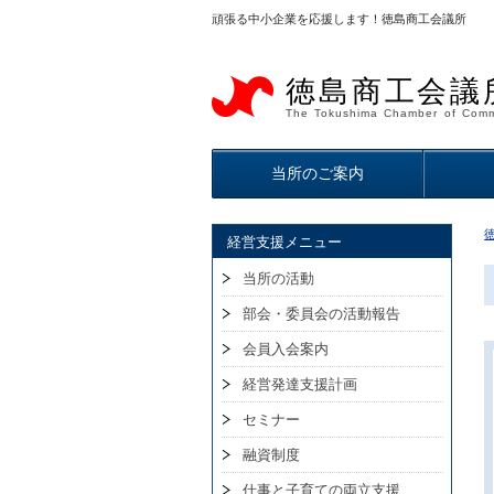
頑張る中小企業を応援します！徳島商工会議所
徳島商工会議
The Tokushima Chamber of Comm
当所のご案内
経営支援メニュー
当所の活動
部会・委員会の活動報告
会員入会案内
経営発達支援計画
セミナー
融資制度
仕事と子育ての両立支援