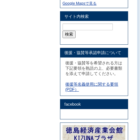
Google Mapsで見る
サイト内検索
検
索:
後援・協賛等承認申請について
後援・協賛等を希望される方は
下記要領を熟読の上、必要書類
を添えて申請してください。
後援等名義使用に関する要領
(PDF）
facebook