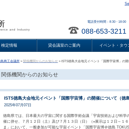
Se
所
電話受付時間：8:30 - 18
088-653-3211
erce and Industry
検定情報
貸会議室のご案内
イベント・タウ
徳島商工会議所
>
関係機関からのお知らせ
> ISTS徳島大会地元イベント「国際宇宙博」の
関係機関からのお知らせ
ISTS徳島大会地元イベント「国際宇宙博」の開催について（徳
2025年07月07日
徳島県では、日本最大の宇宙に関する国際学術会議「宇宙技術および科学
催に併せ、７月１２日（土）及び７月１３日（日）（※展示は１２日～１
ま」において、一般参加が可能な宇宙イベント「国際宇宙博＠徳島 TOKUSHI